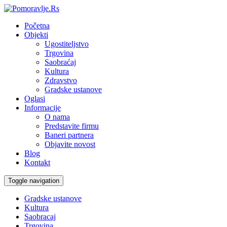
Početna
Objekti
Ugostiteljstvo
Trgovina
Saobraćaj
Kultura
Zdravstvo
Gradske ustanove
Oglasi
Informacije
O nama
Predstavite firmu
Baneri partnera
Objavite novost
Blog
Kontakt
Toggle navigation
Gradske ustanove
Kultura
Saobracaj
Trgovina