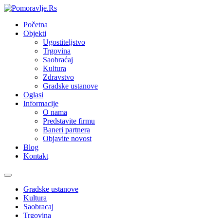
Početna
Objekti
Ugostiteljstvo
Trgovina
Saobraćaj
Kultura
Zdravstvo
Gradske ustanove
Oglasi
Informacije
O nama
Predstavite firmu
Baneri partnera
Objavite novost
Blog
Kontakt
Toggle
navigation
Gradske ustanove
Kultura
Saobracaj
Trgovina