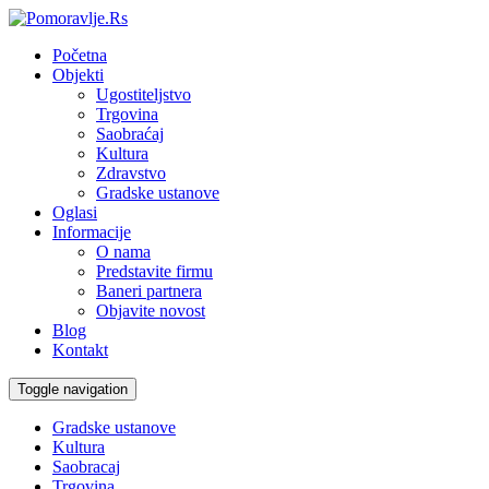
Početna
Objekti
Ugostiteljstvo
Trgovina
Saobraćaj
Kultura
Zdravstvo
Gradske ustanove
Oglasi
Informacije
O nama
Predstavite firmu
Baneri partnera
Objavite novost
Blog
Kontakt
Toggle navigation
Gradske ustanove
Kultura
Saobracaj
Trgovina