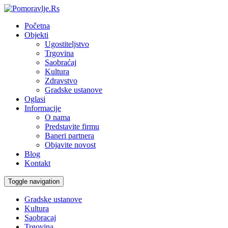
Početna
Objekti
Ugostiteljstvo
Trgovina
Saobraćaj
Kultura
Zdravstvo
Gradske ustanove
Oglasi
Informacije
O nama
Predstavite firmu
Baneri partnera
Objavite novost
Blog
Kontakt
Toggle navigation
Gradske ustanove
Kultura
Saobracaj
Trgovina