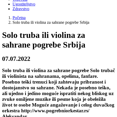
Ugostiteljstvo
Zdravstvo
Početna
Solo truba ili violina za sahrane pogrebe Srbija
Solo truba ili violina za
sahrane pogrebe Srbija
07.07.2022
Solo truba ili violina za sahrane pogrebe Solo trubač
ili violinista na sahranama, opelima, fanfare.
Posebno teški trenuci koji zahtevaju pribranost i
dostojanstvo su sahrane. Nekada je posebno teško,
ali ujedno i jedino moguće ispratiti nekog bliskog uz
zvuke omiljene muzike ili pesme koja je obeležila
život te osobe Moguće angažovanje i celog duvačkog
orkestra http://www.pogrebniorkestar.rs/
Aleksandar