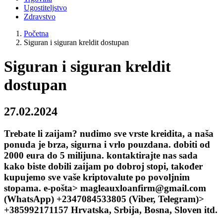
Ugostiteljstvo
Zdravstvo
Početna
Siguran i siguran kreldit dostupan
Siguran i siguran kreldit
dostupan
27.02.2024
Trebate li zaijam? nudimo sve vrste kreidita, a naša
ponuda je brza, sigurna i vrlo pouzdana. dobiti od
2000 eura do 5 milijuna. kontaktirajte nas sada
kako biste dobili zaijam po dobroj stopi, također
kupujemo sve vaše kriptovalute po povoljnim
stopama. e-pošta> magleauxloanfirm@gmail.com
(WhatsApp) +2347084533805 (Viber, Telegram)>
+385992171157 Hrvatska, Srbija, Bosna, Sloven itd.