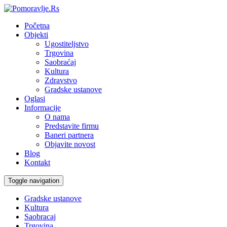
Početna
Objekti
Ugostiteljstvo
Trgovina
Saobraćaj
Kultura
Zdravstvo
Gradske ustanove
Oglasi
Informacije
O nama
Predstavite firmu
Baneri partnera
Objavite novost
Blog
Kontakt
Toggle navigation
Gradske ustanove
Kultura
Saobracaj
Trgovina