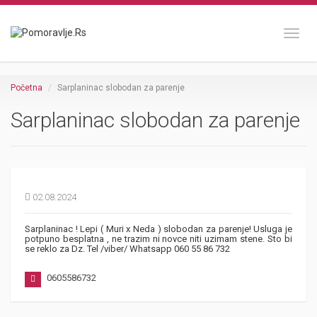
Toggl
Početna
Sarplaninac slobodan za parenje
Sarplaninac slobodan za parenje
02.08.2024
Sarplaninac ! Lepi ( Muri x Neda ) slobodan za parenje! Usluga je
potpuno besplatna , ne trazim ni novce niti uzimam stene. Sto bi
se reklo za Dz. Tel /viber/ Whatsapp 060 55 86 732
0605586732