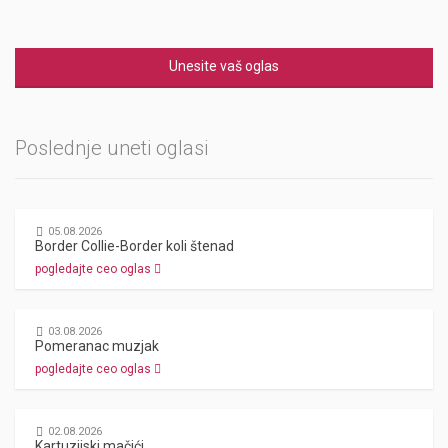
Unesite vaš oglas
Poslednje uneti oglasi
05.08.2026
Border Collie-Border koli štenad
pogledajte ceo oglas
03.08.2026
Pomeranac muzjak
pogledajte ceo oglas
02.08.2026
Kartuzijski mačići