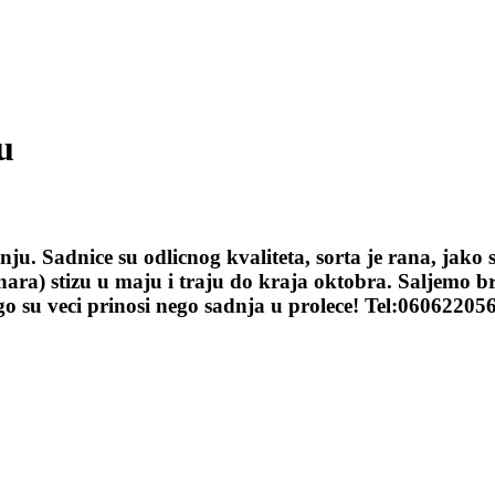
u
ju. Sadnice su odlicnog kvaliteta, sorta je rana, jako
ara) stizu u maju i traju do kraja oktobra. Saljemo br
go su veci prinosi nego sadnja u prolece! Tel:0606220