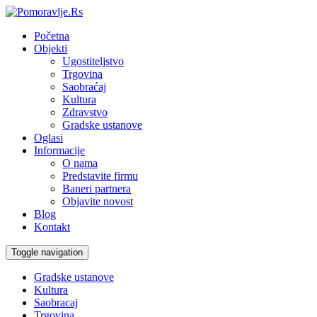
Početna
Objekti
Ugostiteljstvo
Trgovina
Saobraćaj
Kultura
Zdravstvo
Gradske ustanove
Oglasi
Informacije
O nama
Predstavite firmu
Baneri partnera
Objavite novost
Blog
Kontakt
Toggle navigation
Gradske ustanove
Kultura
Saobracaj
Trgovina