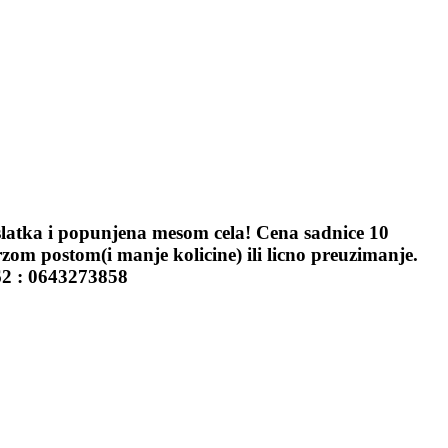
 slatka i popunjena mesom cela! Cena sadnice 10
zom postom(i manje kolicine) ili licno preuzimanje.
562 : 0643273858