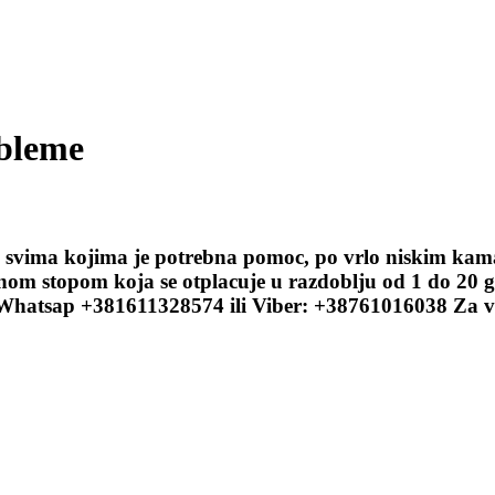
obleme
te svima kojima je potrebna pomoc, po vrlo niskim k
nom stopom koja se otplacuje u razdoblju od 1 do 20 go
hatsap +381611328574 ili Viber: +38761016038 Za više