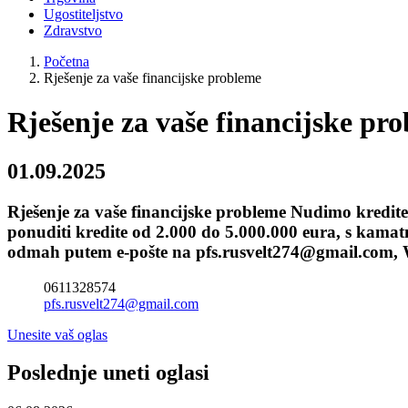
Ugostiteljstvo
Zdravstvo
Početna
Rješenje za vaše financijske probleme
Rješenje za vaše financijske pr
01.09.2025
Rješenje za vaše financijske probleme Nudimo kredi
ponuditi kredite od 2.000 do 5.000.000 eura, s kamat
odmah putem e-pošte na pfs.rusvelt274@gmail.com, W
0611328574
pfs.rusvelt274@gmail.com
Unesite vaš oglas
Poslednje uneti oglasi