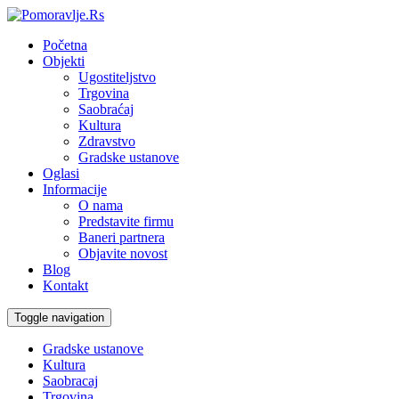
Početna
Objekti
Ugostiteljstvo
Trgovina
Saobraćaj
Kultura
Zdravstvo
Gradske ustanove
Oglasi
Informacije
O nama
Predstavite firmu
Baneri partnera
Objavite novost
Blog
Kontakt
Toggle navigation
Gradske ustanove
Kultura
Saobracaj
Trgovina