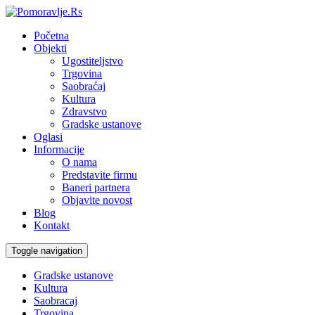
Početna
Objekti
Ugostiteljstvo
Trgovina
Saobraćaj
Kultura
Zdravstvo
Gradske ustanove
Oglasi
Informacije
O nama
Predstavite firmu
Baneri partnera
Objavite novost
Blog
Kontakt
Toggle navigation
Gradske ustanove
Kultura
Saobracaj
Trgovina