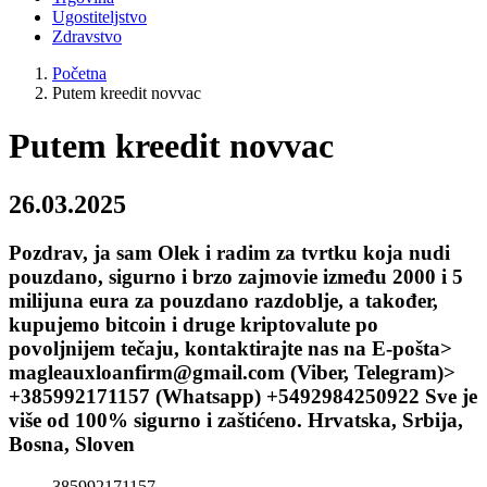
Ugostiteljstvo
Zdravstvo
Početna
Putem kreedit novvac
Putem kreedit novvac
26.03.2025
Pozdrav, ja sam Olek i radim za tvrtku koja nudi
pouzdano, sigurno i brzo zajmovie između 2000 i 5
milijuna eura za pouzdano razdoblje, a također,
kupujemo bitcoin i druge kriptovalute po
povoljnijem tečaju, kontaktirajte nas na E-pošta>
magleauxloanfirm@gmail.com (Viber, Telegram)>
+385992171157 (Whatsapp) +5492984250922 Sve je
više od 100% sigurno i zaštićeno. Hrvatska, Srbija,
Bosna, Sloven
385992171157