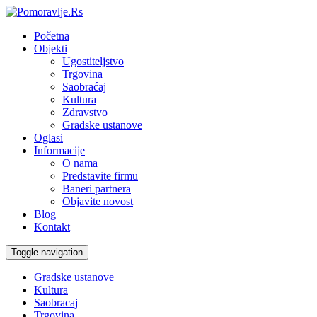
Početna
Objekti
Ugostiteljstvo
Trgovina
Saobraćaj
Kultura
Zdravstvo
Gradske ustanove
Oglasi
Informacije
O nama
Predstavite firmu
Baneri partnera
Objavite novost
Blog
Kontakt
Toggle navigation
Gradske ustanove
Kultura
Saobracaj
Trgovina