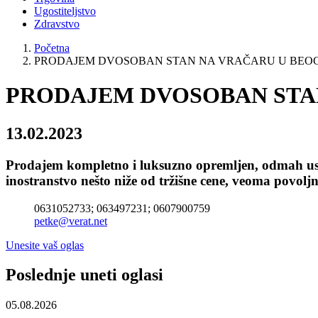
Ugostiteljstvo
Zdravstvo
Početna
PRODAJEM DVOSOBAN STAN NA VRAČARU U BE
PRODAJEM DVOSOBAN STA
13.02.2023
Prodajem kompletno i luksuzno opremljen, odmah use
inostranstvo nešto niže od tržišne cene, veoma povoljn
0631052733; 063497231; 0607900759
petke@verat.net
Unesite vaš oglas
Poslednje uneti oglasi
05.08.2026