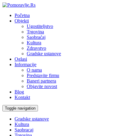
Početna
Objekti
Ugostiteljstvo
Trgovina
Saobraćaj
Kultura
Zdravstvo
Gradske ustanove
Oglasi
Informacije
O nama
Predstavite firmu
Baneri partnera
Objavite novost
Blog
Kontakt
Toggle navigation
Gradske ustanove
Kultura
Saobracaj
Trgovina