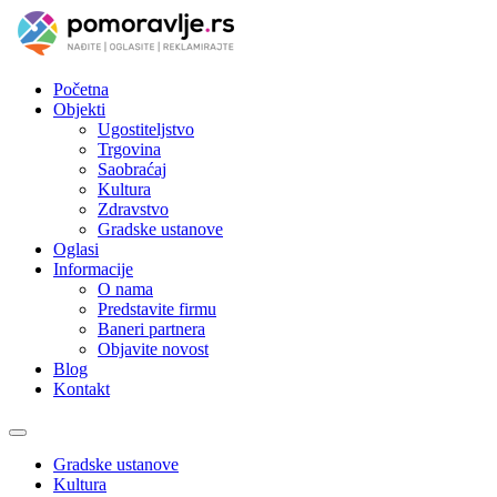
Početna
Objekti
Ugostiteljstvo
Trgovina
Saobraćaj
Kultura
Zdravstvo
Gradske ustanove
Oglasi
Informacije
O nama
Predstavite firmu
Baneri partnera
Objavite novost
Blog
Kontakt
Toggle
navigation
Gradske ustanove
Kultura