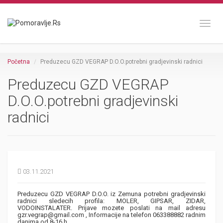
Toggl
Početna
Preduzecu GZD VEGRAP D.O.O.potrebni gradjevinski radnici
Preduzecu GZD VEGRAP
D.O.O.potrebni gradjevinski
radnici
03.11.2021
Preduzecu GZD VEGRAP D.O.O. iz Zemuna potrebni gradjevinski
radnici sledecih profila: MOLER, GIPSAR, ZIDAR,
VODOINSTALATER. Prijave mozete poslati na mail adresu
gzr.vegrap@gmail.com , Informacije na telefon 063388882 radnim
danima od 8-16 h.