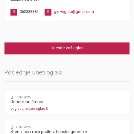
063388882
gzr.vegrap@gmail.com
Unesite vaš oglas
Poslednje uneti oglasi
07.08.2026
Doberman štenci
pogledajte ceo oglas
06.08.2026
Stenci toy i mini pudle vrhunske genetike