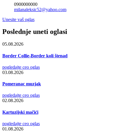
0900000000
milanaleksic52@yahoo.com
Unesite vaš oglas
Poslednje uneti oglasi
05.08.2026
Border Collie-Border koli štenad
pogledajte ceo oglas
03.08.2026
Pomeranac muzjak
pogledajte ceo oglas
02.08.2026
Kartuzijski mačići
pogledajte ceo oglas
01.08.2026