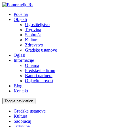
Početna
Objekti
Ugostiteljstvo
Trgovina
Saobraćaj
Kultura
Zdravstvo
Gradske ustanove
Oglasi
Informacije
O nama
Predstavite firmu
Baneri partnera
Objavite novost
Blog
Kontakt
Toggle navigation
Gradske ustanove
Kultura
Saobracaj
Trgovina