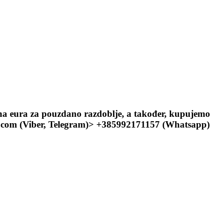
una eura za pouzdano razdoblje, a također, kupujemo
il.com (Viber, Telegram)> +385992171157 (Whatsapp)