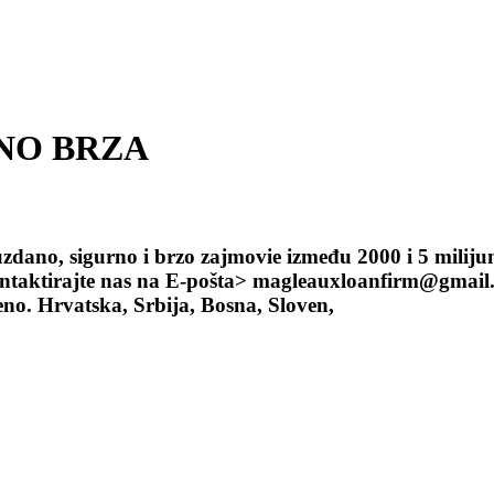
NO BRZA
uzdano, sigurno i brzo zajmovie između 2000 i 5 milij
, kontaktirajte nas na E-pošta> magleauxloanfirm@gma
no. Hrvatska, Srbija, Bosna, Sloven,