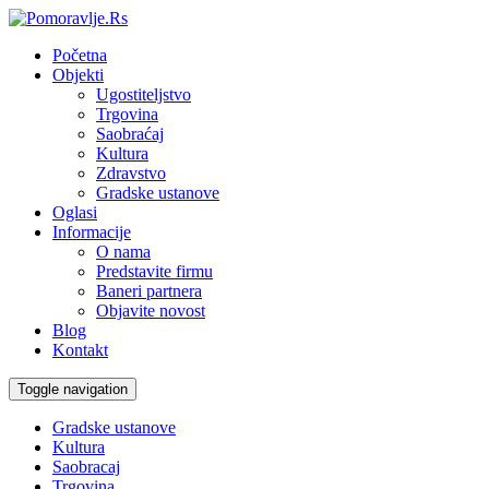
Početna
Objekti
Ugostiteljstvo
Trgovina
Saobraćaj
Kultura
Zdravstvo
Gradske ustanove
Oglasi
Informacije
O nama
Predstavite firmu
Baneri partnera
Objavite novost
Blog
Kontakt
Toggle navigation
Gradske ustanove
Kultura
Saobracaj
Trgovina