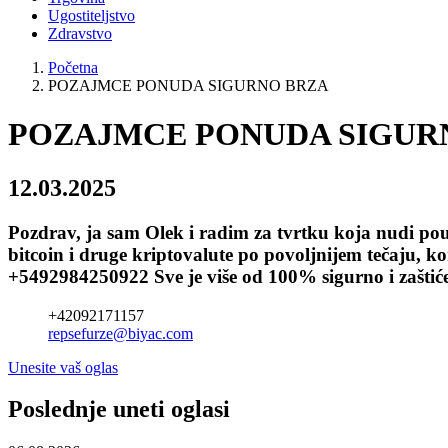
Ugostiteljstvo
Zdravstvo
Početna
POZAJMCE PONUDA SIGURNO BRZA
POZAJMCE PONUDA SIGUR
12.03.2025
Pozdrav, ja sam Olek i radim za tvrtku koja nudi po
bitcoin i druge kriptovalute po povoljnijem tečaju
+5492984250922 Sve je više od 100% sigurno i zaštiće
+42092171157
repsefurze@biyac.com
Unesite vaš oglas
Poslednje uneti oglasi