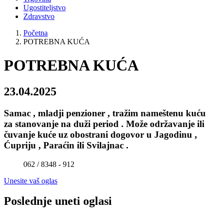
Ugostiteljstvo
Zdravstvo
Početna
POTREBNA KUĆA
POTREBNA KUĆA
23.04.2025
Samac , mladji penzioner , tražim nameštenu kuću
za stanovanje na duži period . Može održavanje ili
čuvanje kuće uz obostrani dogovor u Jagodinu ,
Ćupriju , Paraćin ili Svilajnac .
062 / 8348 - 912
Unesite vaš oglas
Poslednje uneti oglasi