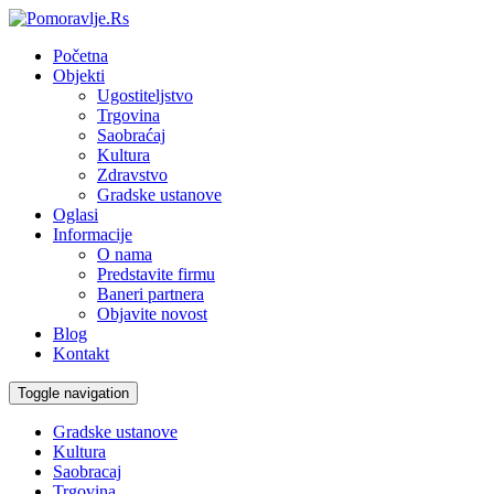
Početna
Objekti
Ugostiteljstvo
Trgovina
Saobraćaj
Kultura
Zdravstvo
Gradske ustanove
Oglasi
Informacije
O nama
Predstavite firmu
Baneri partnera
Objavite novost
Blog
Kontakt
Toggle navigation
Gradske ustanove
Kultura
Saobracaj
Trgovina