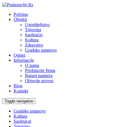
Početna
Objekti
Ugostiteljstvo
Trgovina
Saobraćaj
Kultura
Zdravstvo
Gradske ustanove
Oglasi
Informacije
O nama
Predstavite firmu
Baneri partnera
Objavite novost
Blog
Kontakt
Toggle navigation
Gradske ustanove
Kultura
Saobracaj
Trgovina