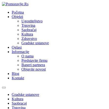
Početna
Objekti
Ugostiteljstvo
Trgovina
Saobraćaj
Kultura
Zdravstvo
Gradske ustanove
Oglasi
Informacije
O nama
Predstavite firmu
Baneri partnera
Objavite novost
Blog
Kontakt
Toggle
navigation
Gradske ustanove
Kultura
Saobracaj
Trgovina