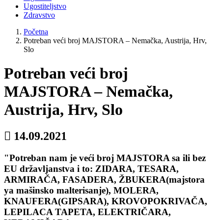
Ugostiteljstvo
Zdravstvo
Početna
Potreban veći broj MAJSTORA – Nemačka, Austrija, Hrv,
Slo
Potreban veći broj
MAJSTORA – Nemačka,
Austrija, Hrv, Slo
14.09.2021
"Potreban nam je veći broj MAJSTORA sa ili bez
EU državljanstva i to: ZIDARA, TESARA,
ARMIRAČA, FASADERA, ŽBUKERA(majstora
ya mašinsko malterisanje), MOLERA,
KNAUFERA(GIPSARA), KROVOPOKRIVAČA,
LEPILACA TAPETA, ELEKTRIČARA,