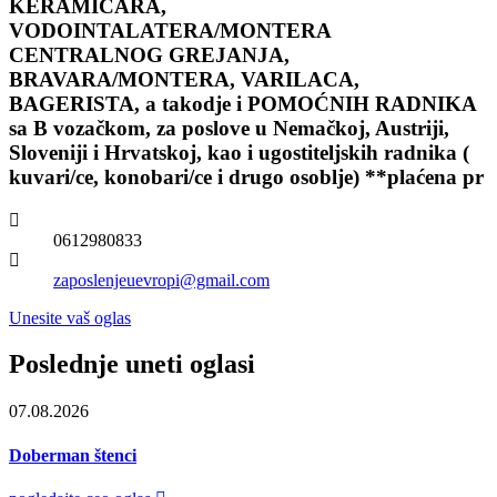
KERAMIČARA,
VODOINTALATERA/MONTERA
CENTRALNOG GREJANJA,
BRAVARA/MONTERA, VARILACA,
BAGERISTA, a takodje i POMOĆNIH RADNIKA
sa B vozačkom, za poslove u Nemačkoj, Austriji,
Sloveniji i Hrvatskoj, kao i ugostiteljskih radnika (
kuvari/ce, konobari/ce i drugo osoblje) **plaćena pr
0612980833
zaposlenjeuevropi@gmail.com
Unesite vaš oglas
Poslednje uneti oglasi
07.08.2026
Doberman štenci