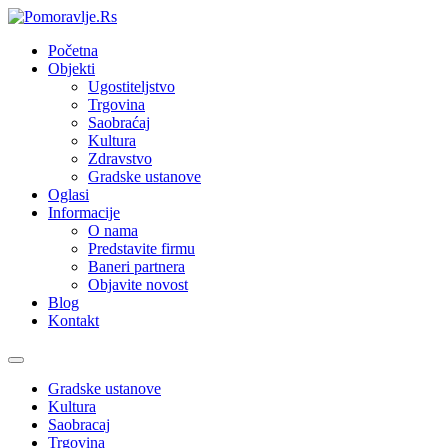
Početna
Objekti
Ugostiteljstvo
Trgovina
Saobraćaj
Kultura
Zdravstvo
Gradske ustanove
Oglasi
Informacije
O nama
Predstavite firmu
Baneri partnera
Objavite novost
Blog
Kontakt
Toggle
navigation
Gradske ustanove
Kultura
Saobracaj
Trgovina