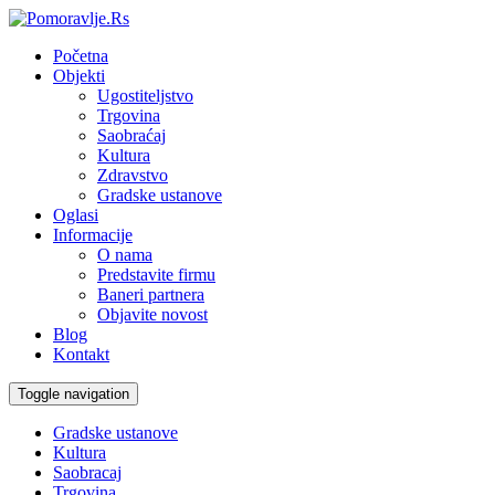
Početna
Objekti
Ugostiteljstvo
Trgovina
Saobraćaj
Kultura
Zdravstvo
Gradske ustanove
Oglasi
Informacije
O nama
Predstavite firmu
Baneri partnera
Objavite novost
Blog
Kontakt
Toggle navigation
Gradske ustanove
Kultura
Saobracaj
Trgovina