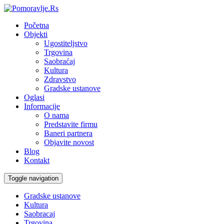
Početna
Objekti
Ugostiteljstvo
Trgovina
Saobraćaj
Kultura
Zdravstvo
Gradske ustanove
Oglasi
Informacije
O nama
Predstavite firmu
Baneri partnera
Objavite novost
Blog
Kontakt
Toggle navigation
Gradske ustanove
Kultura
Saobracaj
Trgovina