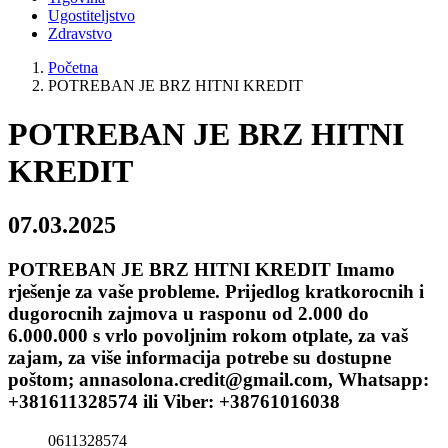
Ugostiteljstvo
Zdravstvo
Početna
POTREBAN JE BRZ HITNI KREDIT
POTREBAN JE BRZ HITNI
KREDIT
07.03.2025
POTREBAN JE BRZ HITNI KREDIT Imamo
rješenje za vaše probleme. Prijedlog kratkorocnih i
dugorocnih zajmova u rasponu od 2.000 do
6.000.000 s vrlo povoljnim rokom otplate, za vaš
zajam, za više informacija potrebe su dostupne
poštom; annasolona.credit@gmail.com, Whatsapp:
+381611328574 ili Viber: +38761016038
0611328574