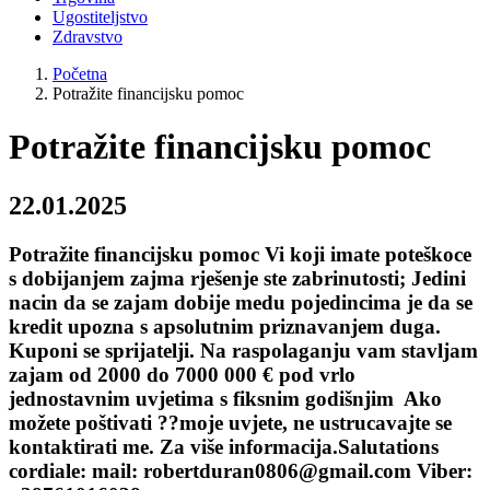
Ugostiteljstvo
Zdravstvo
Početna
Potražite financijsku pomoc
Potražite financijsku pomoc
22.01.2025
Potražite financijsku pomoc Vi koji imate poteškoce
s dobijanjem zajma rješenje ste zabrinutosti; Jedini
nacin da se zajam dobije medu pojedincima je da se
kredit upozna s apsolutnim priznavanjem duga.
Kuponi se sprijatelji. Na raspolaganju vam stavljam
zajam od 2000 do 7000 000 € pod vrlo
jednostavnim uvjetima s fiksnim godišnjim Ako
možete poštivati ??moje uvjete, ne ustrucavajte se
kontaktirati me. Za više informacija.Salutations
cordiale: mail: robertduran0806@gmail.com Viber: