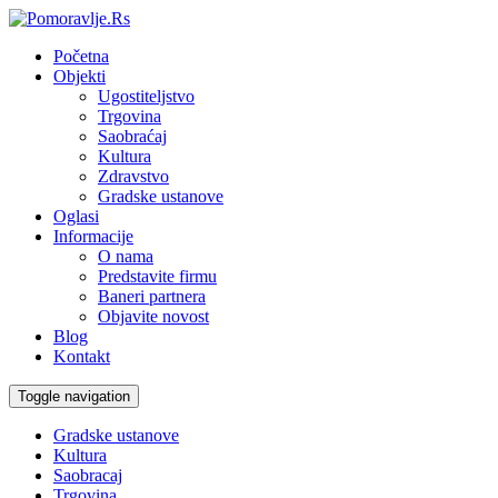
Početna
Objekti
Ugostiteljstvo
Trgovina
Saobraćaj
Kultura
Zdravstvo
Gradske ustanove
Oglasi
Informacije
O nama
Predstavite firmu
Baneri partnera
Objavite novost
Blog
Kontakt
Toggle navigation
Gradske ustanove
Kultura
Saobracaj
Trgovina