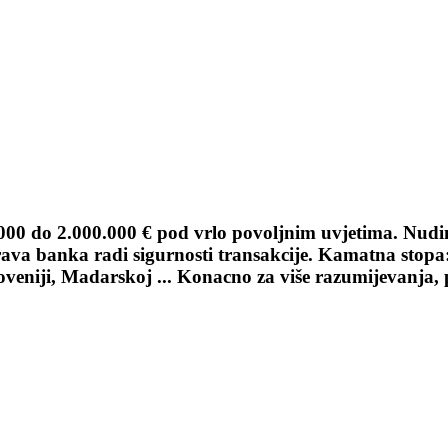
00 do 2.000.000 € pod vrlo povoljnim uvjetima. Nudim
urava banka radi sigurnosti transakcije. Kamatna sto
loveniji, Madarskoj ... Konacno za više razumijevanja, 