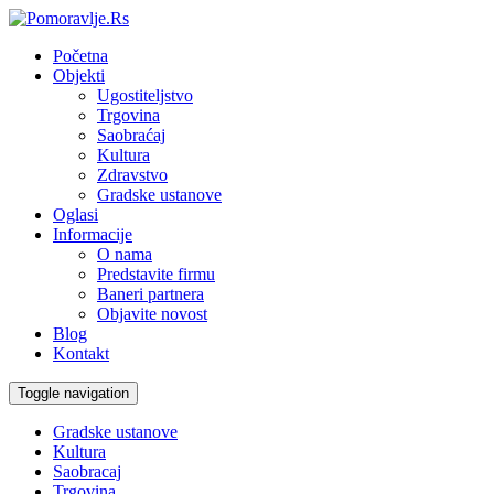
Početna
Objekti
Ugostiteljstvo
Trgovina
Saobraćaj
Kultura
Zdravstvo
Gradske ustanove
Oglasi
Informacije
O nama
Predstavite firmu
Baneri partnera
Objavite novost
Blog
Kontakt
Toggle navigation
Gradske ustanove
Kultura
Saobracaj
Trgovina