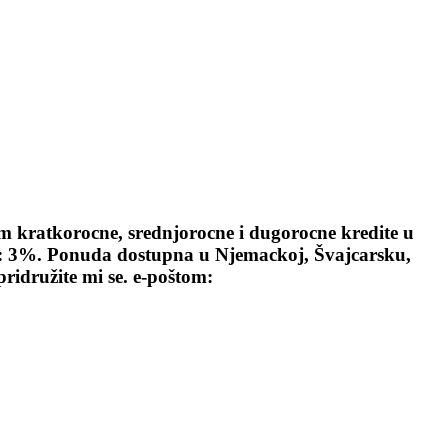
 kratkorocne, srednjorocne i dugorocne kredite u
pa: 3%. Ponuda dostupna u Njemackoj, Švajcarsku,
pridružite mi se. e-poštom: