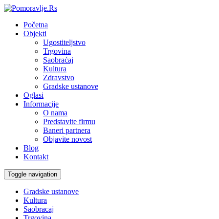
Početna
Objekti
Ugostiteljstvo
Trgovina
Saobraćaj
Kultura
Zdravstvo
Gradske ustanove
Oglasi
Informacije
O nama
Predstavite firmu
Baneri partnera
Objavite novost
Blog
Kontakt
Toggle navigation
Gradske ustanove
Kultura
Saobracaj
Trgovina