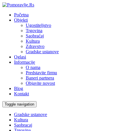
Početna
Objekti
Ugostiteljstvo
Trgovina
Saobraćaj
Kultura
Zdravstvo
Gradske ustanove
Oglasi
Informacije
O nama
Predstavite firmu
Baneri partnera
Objavite novost
Blog
Kontakt
Toggle navigation
Gradske ustanove
Kultura
Saobracaj
Trgovina