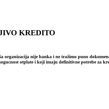
JIVO KREDITO
izacija nije banka i ne tražimo puno dokumenata
gucnost otplate i koji imaju definitivne potrebe za kr