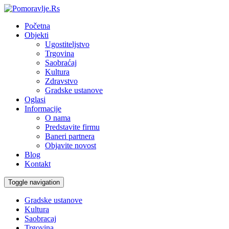
Početna
Objekti
Ugostiteljstvo
Trgovina
Saobraćaj
Kultura
Zdravstvo
Gradske ustanove
Oglasi
Informacije
O nama
Predstavite firmu
Baneri partnera
Objavite novost
Blog
Kontakt
Toggle navigation
Gradske ustanove
Kultura
Saobracaj
Trgovina