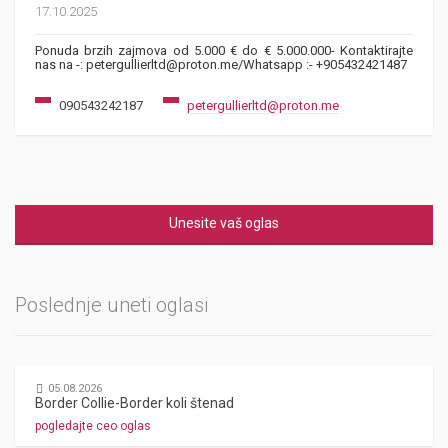
17.10.2025
Ponuda brzih zajmova od 5.000 € do € 5.000.000- Kontaktirajte
nas na -: petergullierltd@proton.me/Whatsapp :- +905432421487
090543242187
petergullierltd@proton.me
Unesite vaš oglas
Poslednje uneti oglasi
05.08.2026
Border Collie-Border koli štenad
pogledajte ceo oglas