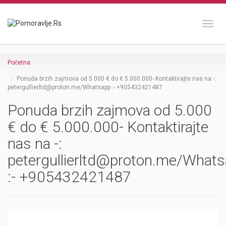
Toggl
Početna
Ponuda brzih zajmova od 5.000 € do € 5.000.000- Kontaktirajte nas na -:
petergullierltd@proton.me/Whatsapp :- +905432421487
Ponuda brzih zajmova od 5.000
€ do € 5.000.000- Kontaktirajte
nas na -:
petergullierltd@proton.me/What
:- +905432421487