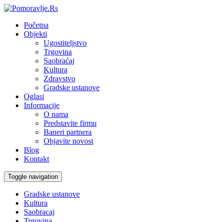
Početna
Objekti
Ugostiteljstvo
Trgovina
Saobraćaj
Kultura
Zdravstvo
Gradske ustanove
Oglasi
Informacije
O nama
Predstavite firmu
Baneri partnera
Objavite novost
Blog
Kontakt
Toggle navigation
Gradske ustanove
Kultura
Saobracaj
Trgovina