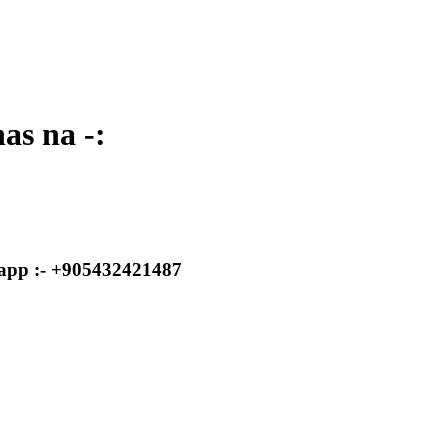
as na -:
sapp :- +905432421487