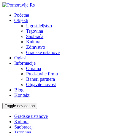
Početna
Objekti
Ugostiteljstvo
Trgovina
Saobraćaj
Kultura
Zdravstvo
Gradske ustanove
Oglasi
Informacije
O nama
Predstavite firmu
Baneri partnera
Objavite novost
Blog
Kontakt
Toggle navigation
Gradske ustanove
Kultura
Saobracaj
Trgovina