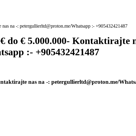
e nas na -: petergullierltd@proton.me/Whatsapp :- +905432421487
 do € 5.000.000- Kontaktirajte n
tsapp :- +905432421487
ntaktirajte nas na -: petergullierltd@proton.me/What