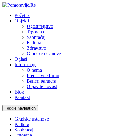
Početna
Objekti
Ugostiteljstvo
Trgovina
Saobraćaj
Kultura
Zdravstvo
Gradske ustanove
Oglasi
Informacije
O nama
Predstavite firmu
Baneri partnera
Objavite novost
Blog
Kontakt
Toggle navigation
Gradske ustanove
Kultura
Saobracaj
Trgovina