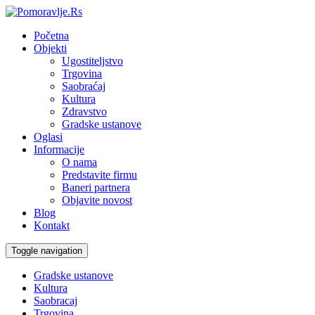
Početna
Objekti
Ugostiteljstvo
Trgovina
Saobraćaj
Kultura
Zdravstvo
Gradske ustanove
Oglasi
Informacije
O nama
Predstavite firmu
Baneri partnera
Objavite novost
Blog
Kontakt
Toggle navigation
Gradske ustanove
Kultura
Saobracaj
Trgovina