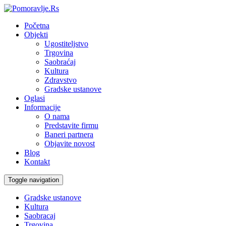
Početna
Objekti
Ugostiteljstvo
Trgovina
Saobraćaj
Kultura
Zdravstvo
Gradske ustanove
Oglasi
Informacije
O nama
Predstavite firmu
Baneri partnera
Objavite novost
Blog
Kontakt
Toggle navigation
Gradske ustanove
Kultura
Saobracaj
Trgovina