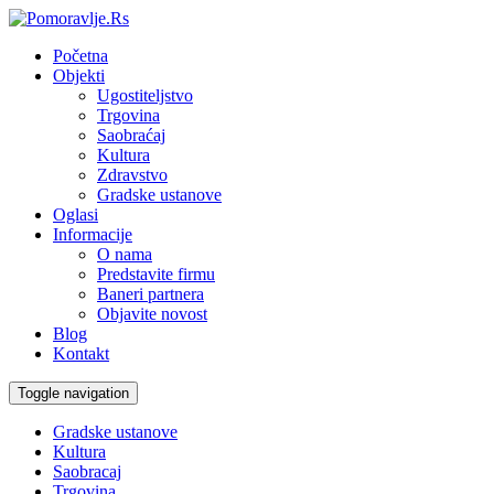
Početna
Objekti
Ugostiteljstvo
Trgovina
Saobraćaj
Kultura
Zdravstvo
Gradske ustanove
Oglasi
Informacije
O nama
Predstavite firmu
Baneri partnera
Objavite novost
Blog
Kontakt
Toggle navigation
Gradske ustanove
Kultura
Saobracaj
Trgovina