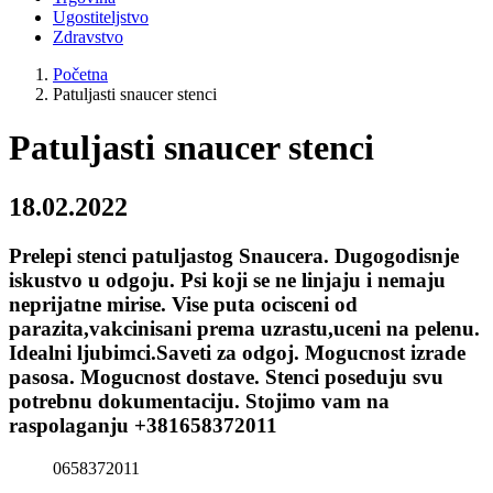
Ugostiteljstvo
Zdravstvo
Početna
Patuljasti snaucer stenci
Patuljasti snaucer stenci
18.02.2022
Prelepi stenci patuljastog Snaucera. Dugogodisnje
iskustvo u odgoju. Psi koji se ne linjaju i nemaju
neprijatne mirise. Vise puta ocisceni od
parazita,vakcinisani prema uzrastu,uceni na pelenu.
Idealni ljubimci.Saveti za odgoj. Mogucnost izrade
pasosa. Mogucnost dostave. Stenci poseduju svu
potrebnu dokumentaciju. Stojimo vam na
raspolaganju +381658372011
0658372011