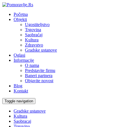
Početna
Objekti
Ugostiteljstvo
Trgovina
Saobraćaj
Kultura
Zdravstvo
Gradske ustanove
Oglasi
Informacije
O nama
Predstavite firmu
Baneri partnera
Objavite novost
Blog
Kontakt
Toggle navigation
Gradske ustanove
Kultura
Saobracaj
Trgovina