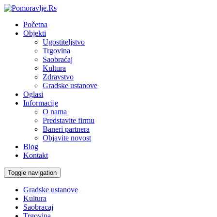
Početna
Objekti
Ugostiteljstvo
Trgovina
Saobraćaj
Kultura
Zdravstvo
Gradske ustanove
Oglasi
Informacije
O nama
Predstavite firmu
Baneri partnera
Objavite novost
Blog
Kontakt
Toggle navigation
Gradske ustanove
Kultura
Saobracaj
Trgovina