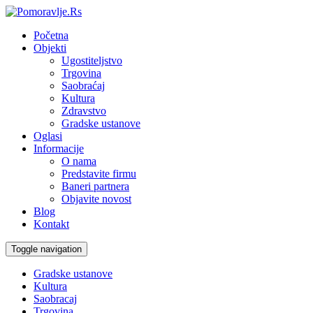
Početna
Objekti
Ugostiteljstvo
Trgovina
Saobraćaj
Kultura
Zdravstvo
Gradske ustanove
Oglasi
Informacije
O nama
Predstavite firmu
Baneri partnera
Objavite novost
Blog
Kontakt
Toggle navigation
Gradske ustanove
Kultura
Saobracaj
Trgovina