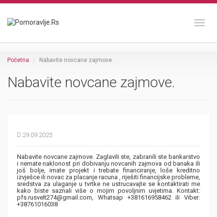
Toggl
Početna
Nabavite novcane zajmove.
Nabavite novcane zajmove.
29.09.2025
Nabavite novcane zajmove. Zaglavili ste, zabranili ste bankarstvo
i nemate naklonost pri dobivanju novcanih zajmova od banaka ili
još bolje, imate projekt i trebate financiranje, loše kreditno
izvješce ili novac za placanje racuna , riješiti financijske probleme,
sredstva za ulaganje u tvrtke ne ustrucavajte se kontaktirati me
kako biste saznali više o mojim povoljnim uvjetima. Kontakt:
pfs.rusvelt274@gmail.com, Whatsap +381616958462 ili Viber:
+38761016038