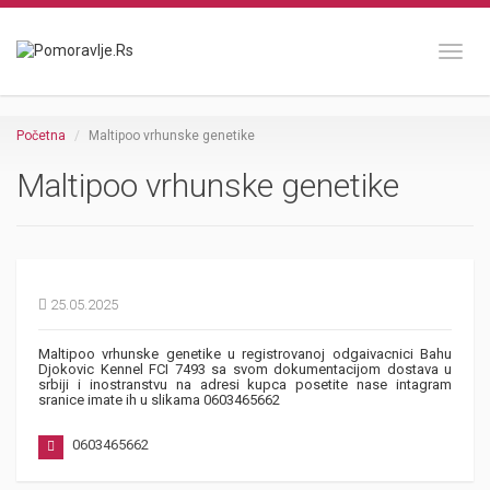
Toggl
Početna
Maltipoo vrhunske genetike
Maltipoo vrhunske genetike
25.05.2025
Maltipoo vrhunske genetike u registrovanoj odgaivacnici Bahu
Djokovic Kennel FCI 7493 sa svom dokumentacijom dostava u
srbiji i inostranstvu na adresi kupca posetite nase intagram
sranice imate ih u slikama 0603465662
0603465662