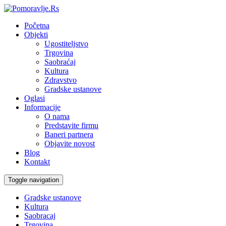
Početna
Objekti
Ugostiteljstvo
Trgovina
Saobraćaj
Kultura
Zdravstvo
Gradske ustanove
Oglasi
Informacije
O nama
Predstavite firmu
Baneri partnera
Objavite novost
Blog
Kontakt
Toggle navigation
Gradske ustanove
Kultura
Saobracaj
Trgovina