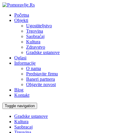
Početna
Objekti
Ugostiteljstvo
Trgovina
Saobraćaj
Kultura
Zdravstvo
Gradske ustanove
Oglasi
Informacije
O nama
Predstavite firmu
Baneri partnera
Objavite novost
Blog
Kontakt
Toggle navigation
Gradske ustanove
Kultura
Saobracaj
Trgovina