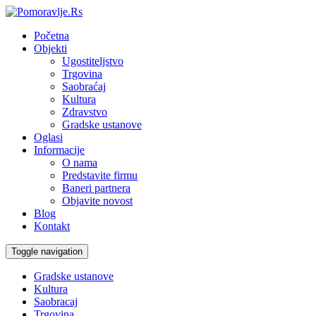
Početna
Objekti
Ugostiteljstvo
Trgovina
Saobraćaj
Kultura
Zdravstvo
Gradske ustanove
Oglasi
Informacije
O nama
Predstavite firmu
Baneri partnera
Objavite novost
Blog
Kontakt
Toggle navigation
Gradske ustanove
Kultura
Saobracaj
Trgovina