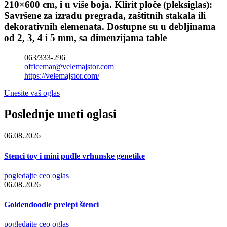
210×600 cm, i u više boja. Klirit ploče (pleksiglas):
Savršene za izradu pregrada, zaštitnih stakala ili
dekorativnih elemenata. Dostupne su u debljinama
od 2, 3, 4 i 5 mm, sa dimenzijama table
063/333-296
officemar@velemajstor.com
https://velemajstor.com/
Unesite vaš oglas
Poslednje uneti oglasi
06.08.2026
Stenci toy i mini pudle vrhunske genetike
pogledajte ceo oglas
06.08.2026
Goldendoodle prelepi štenci
pogledajte ceo oglas