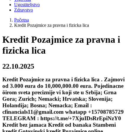
Ugostiteljstvo
Zdravstvo
Početna
Kredit Pozajmice za pravna i fizicka lica
Kredit Pozajmice za pravna i
fizicka lica
22.10.2025
Kredit Pozajmice za pravna i fizicka lica . Zajmovi
od 3.000 eura do 10,000,000.00 eura. Pojedinacne
öirom sveta preciznije vi koji ste u Srbija; Grna
Gora; Zurich; Nemacki; Hrvatska; Slovenija;
Holandija; Bosna; Nemacka; Email :
cfinancials11@gmail.com whatapp +15708785729
TELEGRAM : https://t.me/+7XjuIDsRrEpiNzY0
Kredit bez jamaca Kredit od banaka Stambeni
kredit Gotovinski kredit Pozajmice online