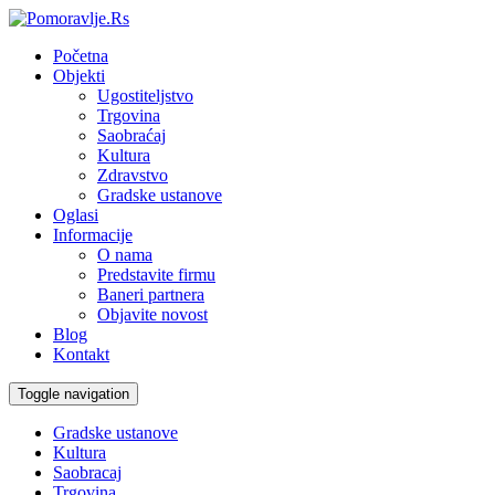
Početna
Objekti
Ugostiteljstvo
Trgovina
Saobraćaj
Kultura
Zdravstvo
Gradske ustanove
Oglasi
Informacije
O nama
Predstavite firmu
Baneri partnera
Objavite novost
Blog
Kontakt
Toggle navigation
Gradske ustanove
Kultura
Saobracaj
Trgovina