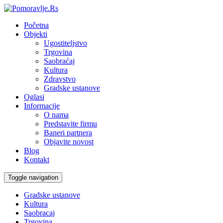
Početna
Objekti
Ugostiteljstvo
Trgovina
Saobraćaj
Kultura
Zdravstvo
Gradske ustanove
Oglasi
Informacije
O nama
Predstavite firmu
Baneri partnera
Objavite novost
Blog
Kontakt
Toggle navigation
Gradske ustanove
Kultura
Saobracaj
Trgovina