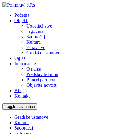
Početna
Objekti
Ugostiteljstvo
Trgovina
Saobraćaj
Kultura
Zdravstvo
Gradske ustanove
Oglasi
Informacije
O nama
Predstavite firmu
Baneri partnera
Objavite novost
Blog
Kontakt
Toggle navigation
Gradske ustanove
Kultura
Saobracaj
Trgovina