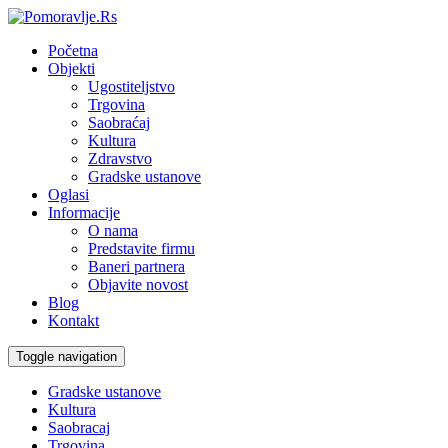
Početna
Objekti
Ugostiteljstvo
Trgovina
Saobraćaj
Kultura
Zdravstvo
Gradske ustanove
Oglasi
Informacije
O nama
Predstavite firmu
Baneri partnera
Objavite novost
Blog
Kontakt
Toggle navigation
Gradske ustanove
Kultura
Saobracaj
Trgovina