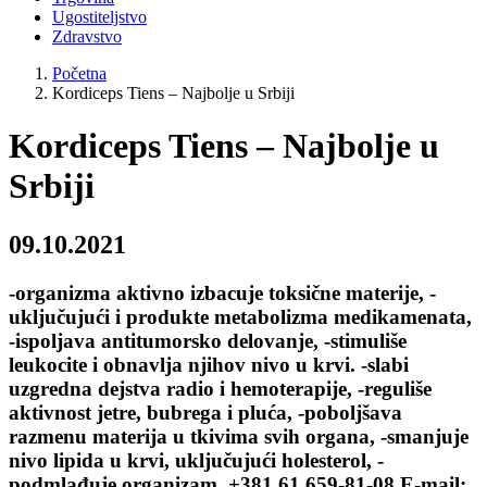
Ugostiteljstvo
Zdravstvo
Početna
Kordiceps Tiens – Najbolje u Srbiji
Kordiceps Tiens – Najbolje u
Srbiji
09.10.2021
-organizma aktivno izbacuje toksične materije, -
uključujući i produkte metabolizma medikamenata,
-ispoljava antitumorsko delovanje, -stimuliše
leukocite i obnavlja njihov nivo u krvi. -slabi
uzgredna dejstva radio i hemoterapije, -reguliše
aktivnost jetre, bubrega i pluća, -poboljšava
razmenu materija u tkivima svih organa, -smanjuje
nivo lipida u krvi, uključujući holesterol, -
podmlađuje organizam. +381 61 659-81-08 E-mail: