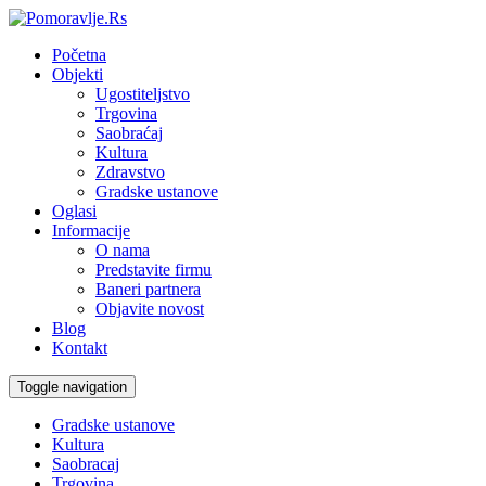
Početna
Objekti
Ugostiteljstvo
Trgovina
Saobraćaj
Kultura
Zdravstvo
Gradske ustanove
Oglasi
Informacije
O nama
Predstavite firmu
Baneri partnera
Objavite novost
Blog
Kontakt
Toggle navigation
Gradske ustanove
Kultura
Saobracaj
Trgovina