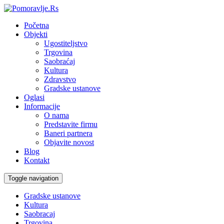
Početna
Objekti
Ugostiteljstvo
Trgovina
Saobraćaj
Kultura
Zdravstvo
Gradske ustanove
Oglasi
Informacije
O nama
Predstavite firmu
Baneri partnera
Objavite novost
Blog
Kontakt
Toggle navigation
Gradske ustanove
Kultura
Saobracaj
Trgovina