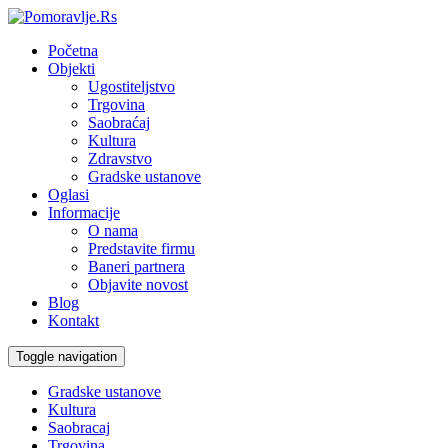
Početna
Objekti
Ugostiteljstvo
Trgovina
Saobraćaj
Kultura
Zdravstvo
Gradske ustanove
Oglasi
Informacije
O nama
Predstavite firmu
Baneri partnera
Objavite novost
Blog
Kontakt
Toggle navigation
Gradske ustanove
Kultura
Saobracaj
Trgovina