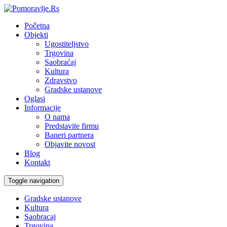
Početna
Objekti
Ugostiteljstvo
Trgovina
Saobraćaj
Kultura
Zdravstvo
Gradske ustanove
Oglasi
Informacije
O nama
Predstavite firmu
Baneri partnera
Objavite novost
Blog
Kontakt
Toggle navigation
Gradske ustanove
Kultura
Saobracaj
Trgovina